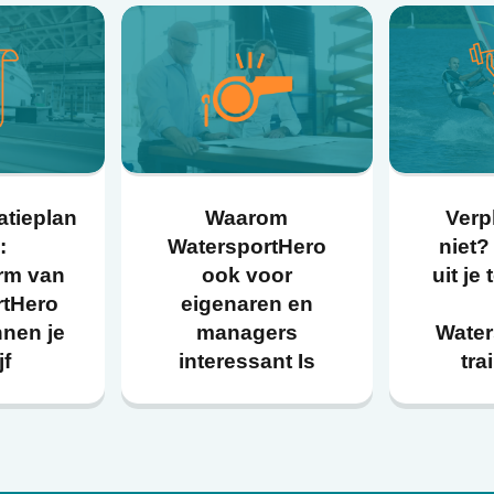
atieplan
Waarom
Verp
:
WatersportHero
niet?
orm van
ook voor
uit je
rtHero
eigenaren en
nnen je
managers
Water
jf
interessant Is
tra