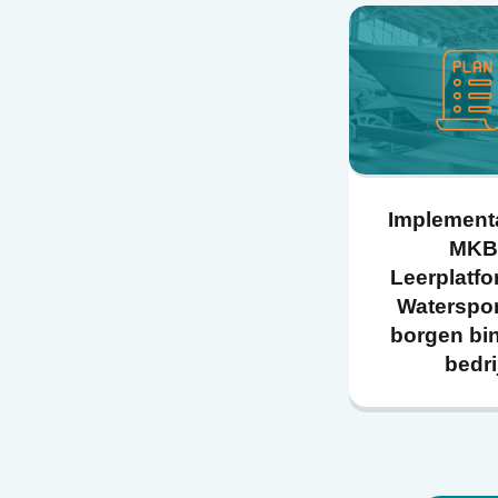
Implement
MKB
Leerplatf
Waterspo
borgen bi
bedri