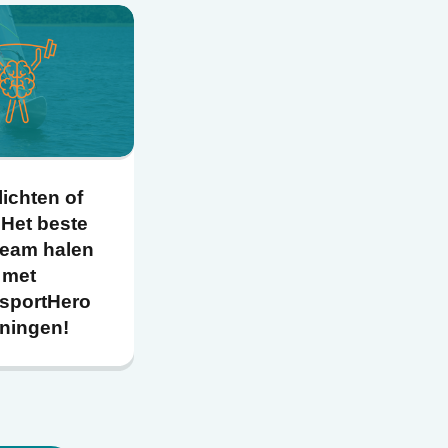
lichten of
 Het beste
 team halen
met
sportHero
iningen!