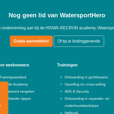
Nog geen lid van WatersportHero
 je onderneming aan bij de HISWA-RECRON academy; Waterspo
Gratis aanmelden!
Of tip je leidinggevende
or werknemers
Trainingen
Trainingsaanbod
Onboarding in jachthavens
Naar de Academy
Upselling en cross-selling
Wachtwoord vergeten
AVG & Security
Bedrijfsleider tippen
Onboarding in reparatie- en
n
onderhoudsbedrijven
Heftruck