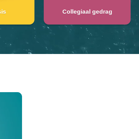
is
Collegiaal gedrag
Naar de academy
de academy