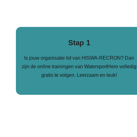
Stap 1
Is jouw organisatie lid van HISWA-RECRON? Dan
zijn de online trainingen van WatersportHero volledig
gratis te volgen. Leerzaam en leuk!