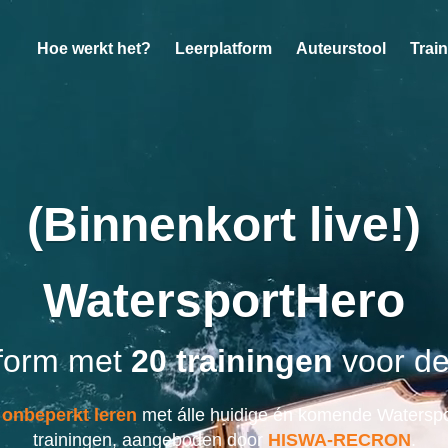
Hoe werkt het?
Leerplatform
Auteurstool
Trai
(Binnenkort live!)
WatersportHero
tform met
20 trainingen
voor de
 onbeperkt leren
met álle huidige én komende Watersp
trainingen, aangeboden door
HISWA-RECRON
.